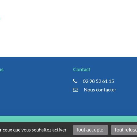
us
Contact
02 98 52 61 15
Nous contacter
ION HOSPITALIÈRE DE FRANCE | TOUS DROITS RÉSERVÉS | DE
ur ceux que vous souhaitez activer
Tout accepter
Tout refus