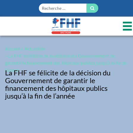
Panneau de gestion des cookies
Accueil
»
Actualités
» La FHF se félicite de la décision du Gouvernement de
garantir le financement des hôpitaux publics jusqu’à la fin de
l’année
La FHF se félicite de la décision du
Gouvernement de garantir le
financement des hôpitaux publics
jusqu’à la fin de l’année