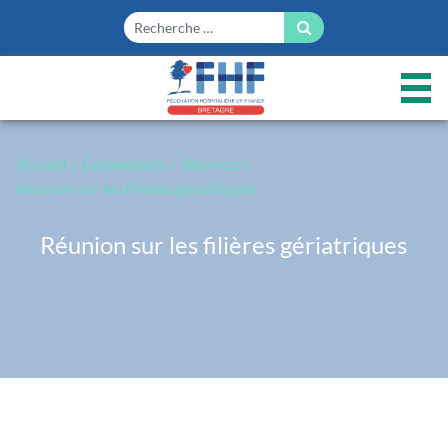
Panneau de gestion des cookies
Accueil
»
Événements
»
Réunion
»
Réunion sur les filières gériatriques
Réunion sur les filières gériatriques