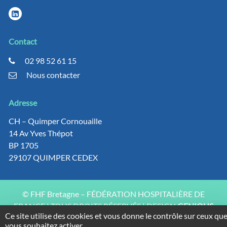
Contact
02 98 52 61 15
Nous contacter
Adresse
CH – Quimper Cornouaille
14 Av Yves Thépot
BP 1705
29107 QUIMPER CEDEX
© FHF Bretagne – FÉDÉRATION HOSPITALIÈRE DE
FRANCE | TOUS DROITS RÉSERVÉS | DESIGN
GENIOUS
Ce site utilise des cookies et vous donne le contrôle sur ceux qu
INTERACTIVE
vous souhaitez activer